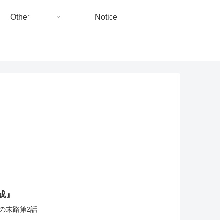
Other
Notice
成』
アの末路第2話