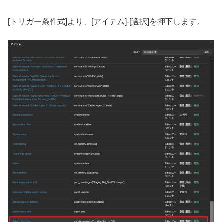
[トリガー条件式]より、[アイテム]-[選択]を押下します。