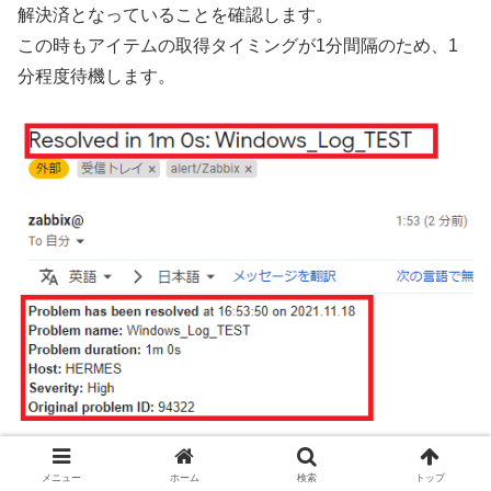
解決済となっていることを確認します。
この時もアイテムの取得タイミングが1分間隔のため、1
分程度待機します。
メニュー
ホーム
検索
トップ
障害が解決されると、アラートの解決報がメールで飛ぶた