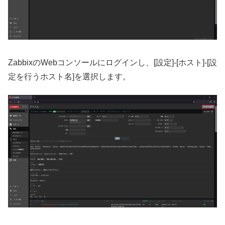
ZabbixのWebコンソールにログインし、[設定]-[ホスト]-[設
定を行うホスト名]を選択します。