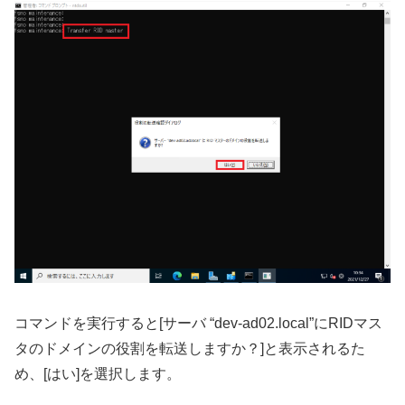
コマンドを実行すると[サーバ “dev-ad02.local”にRIDマス
タのドメインの役割を転送しますか？]と表示されるた
め、[はい]を選択します。