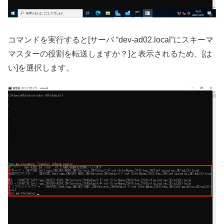
コマンドを実行すると[サーバ “dev-ad02.local”にスキーマ
マスターの役割を転送しますか？]と表示されるため、[は
い]を選択します。