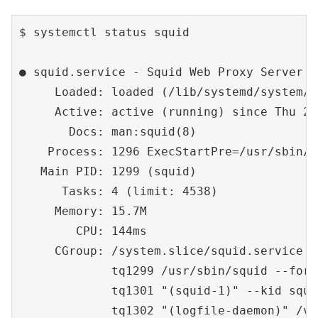
$ systemctl status squid

● squid.service - Squid Web Proxy Server

     Loaded: loaded (/lib/systemd/system/s
     Active: active (running) since Thu 20
       Docs: man:squid(8)

    Process: 1296 ExecStartPre=/usr/sbin/s
   Main PID: 1299 (squid)

      Tasks: 4 (limit: 4538)

     Memory: 15.7M

        CPU: 144ms

     CGroup: /system.slice/squid.service

             tq1299 /usr/sbin/squid --fore
             tq1301 "(squid-1)" --kid squi
             tq1302 "(logfile-daemon)" /va