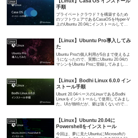
【Linux】Casa OS インストール
Linux
手順
プライベートクラウド？を構築するため
のソフトウェアであるCasaOSをHyper-V
上のUbuntu 20.04にインストールしてみ
ました。
【Linux】Ubuntu Pro導入してみ
Linux
た
Ubuntu Proの個人利用が5台まで使えるよ
うになったので、実際にUbuntu 20.04の
マシンをUbuntu Proに登録してみまし
た。サポートが10年になるのはすごく恩
恵がでかい気がするぞ。
【Linux】Bodhi Linux 6.0.0 イン
Linux
ストール手順
Ubunt 20.04ベースのLinuxであるBodhi
Linuxをインストールして使用してみまし
た。UIが独特だが、癖は強くないので割
と初心者向けのディストリビューション
なのではないでしょうか。
【Linux】Ubuntu 20.04に
Linux
Powershellをインストール
今回は、夢に見たUbuntuにMicrosoftの