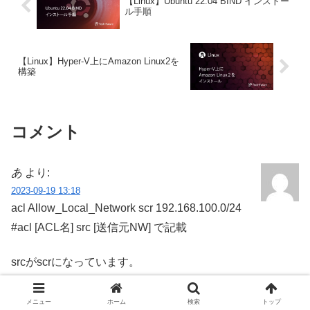
【Linux】Ubuntu 22.04 BIND インストー
ル手順
【Linux】Hyper-V上にAmazon Linux2を
構築
コメント
あ
より:
2023-09-19 13:18
acl Allow_Local_Network scr 192.168.100.0/24
#acl [ACL名] src [送信元NW] で記載
srcがscrになっています。
返信
メニュー
ホーム
検索
トップ