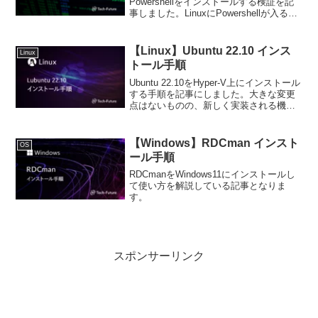
Powershellをインストールする検証を記
事しました。LinuxにPowershellが入るな
んて・・・
【Linux】Ubuntu 22.10 インス
Linux
トール手順
Ubuntu 22.10をHyper-V上にインストール
する手順を記事にしました。大きな変更
点はないものの、新しく実装される機能
の先取りができるので、是非インストー
ルしてみてください。
【Windows】RDCman インスト
OS
ール手順
RDCmanをWindows11にインストールし
て使い方を解説している記事となりま
す。
スポンサーリンク