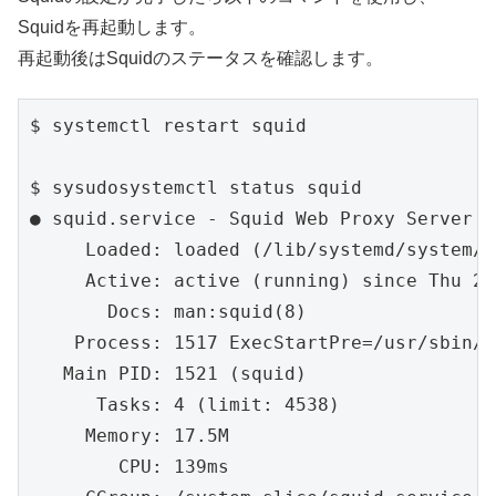
Squidを再起動します。
再起動後はSquidのステータスを確認します。
$ systemctl restart squid

$ sysudosystemctl status squid

● squid.service - Squid Web Proxy Server

     Loaded: loaded (/lib/systemd/system/s
     Active: active (running) since Thu 20
       Docs: man:squid(8)

    Process: 1517 ExecStartPre=/usr/sbin/s
   Main PID: 1521 (squid)

      Tasks: 4 (limit: 4538)

     Memory: 17.5M

        CPU: 139ms
