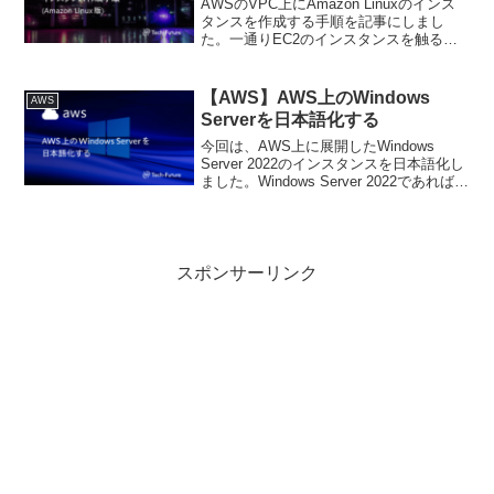
AWSのVPC上にAmazon Linuxのインス
タンスを作成する手順を記事にしまし
た。一通りEC2のインスタンスを触る記
事となっておりますので、教育資料とし
てご活用いただける記事となっていま
す。
【AWS】AWS上のWindows
AWS
Serverを日本語化する
今回は、AWS上に展開したWindows
Server 2022のインスタンスを日本語化し
ました。Windows Server 2022であればオ
ンプレ、クラウドを問わず同様の手順で
日本語化できます。
スポンサーリンク