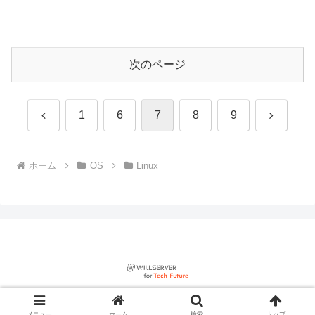
次のページ
前
次
1
6
7
8
9
へ
へ
ホーム
OS
Linux
© 2022 willserver for tech-future.
メニュー
ホーム
検索
トップ