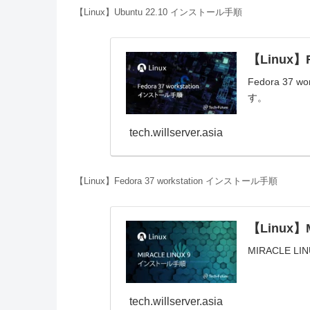
【Linux】Ubuntu 22.10 インストール手順
【Linux】
Fedora 3
す。
tech.willserver.asia
【Linux】Fedora 37 workstation インストール手順
【Linux】
MIRACLE
tech.willserver.asia