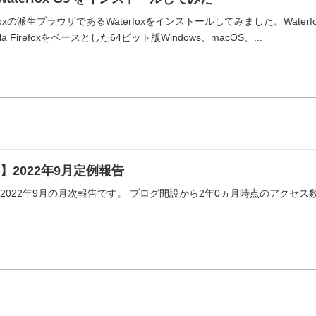
foxの派生ブラウザであるWaterfoxをインストールしてみました。Waterfo
la Firefoxをベースとした64ビット版Windows、macOS、...
】2022年9月定例報告
tureの2022年9月の月次報告です。 ブログ開設から2年0ヵ月時点のア