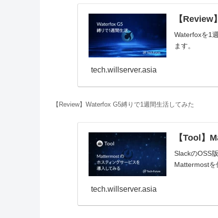
【Revie
Waterfo
ます。
tech.willserver.asia
【Review】Waterfox G5縛りで1週間生活してみた
【Tool】
SlackのO
Matterm
tech.willserver.asia