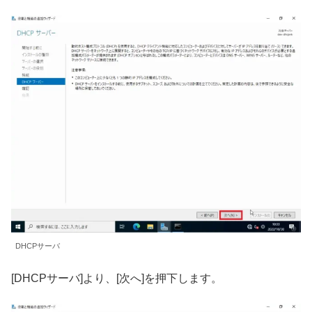
DHCPサーバ
[DHCPサーバ]より、[次へ]を押下します。