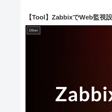
【Tool】ZabbixでWeb監
Other