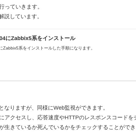
を行っていきます。
で解説しています。
0.04にZabbix5系をインストール
0.04にZabbix5系をインストールした手順になります。
eの6.0となりますが、同様にWeb監視ができます。
イトにアクセスし、応答速度やHTTPのレスポンスコード
スが生きているか死んでいるかをチェックすることができ