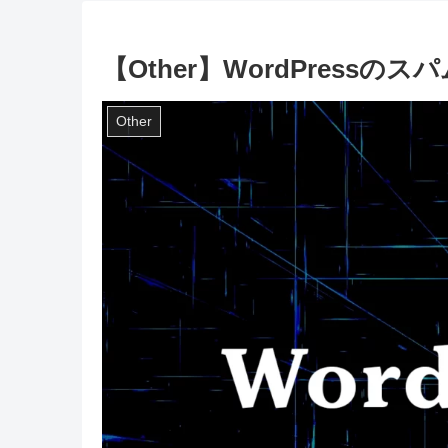
【Other】WordPress
Other