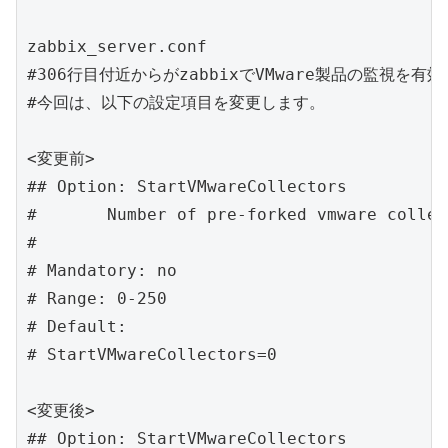
zabbix_server.conf

#306行目付近からがzabbixでVMware製品の監視を有
#今回は、以下の設定項目を変更します。

<変更前>

## Option: StartVMwareCollectors

#       Number of pre-forked vmware collec
#

# Mandatory: no

# Range: 0-250

# Default:

# StartVMwareCollectors=0

<変更後>

## Option: StartVMwareCollectors
