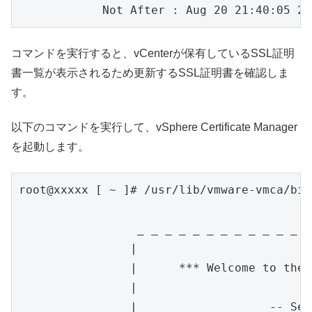
            Not After : Aug 20 21:40:05 20
コマンドを実行すると、vCenterが保有しているSSL証明
書一覧が表示されるため更新するSSL証明書を確認しま
す。
以下のコマンドを実行して、vSphere Certificate Manager
を起動します。
root@xxxxx [ ~ ]# /usr/lib/vmware-vmca/bin
		 _ _ _ _ _ _ _ _ _ _ _ _ _ _ _ _ _ _ _ _ _ _ _ _ _ _ _ _ _ _ _ _ _ _ _ 

		|                                                                     |

		|      *** Welcome to the vSphere 6.8 Certificate Manager  ***        |

		|                                                                     |

		|                   -- Select Operation --                            |
