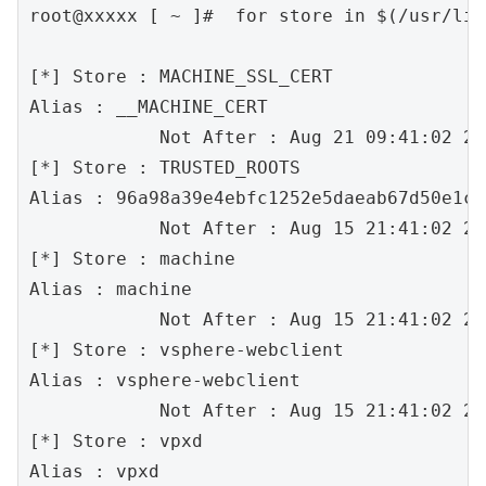
root@xxxxx [ ~ ]#  for store in $(/usr/lib
[*] Store : MACHINE_SSL_CERT

Alias :	__MACHINE_CERT

            Not After : Aug 21 09:41:02 20
[*] Store : TRUSTED_ROOTS

Alias :	96a98a39e4ebfc1252e5daeab67d50e1c6358fcf

            Not After : Aug 15 21:41:02 20
[*] Store : machine

Alias :	machine

            Not After : Aug 15 21:41:02 20
[*] Store : vsphere-webclient

Alias :	vsphere-webclient

            Not After : Aug 15 21:41:02 20
[*] Store : vpxd

Alias :	vpxd
