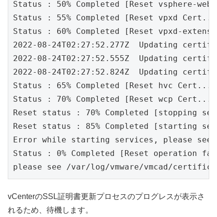
Status : 50% Completed [Reset vsphere-webc
Status : 55% Completed [Reset vpxd Cert...]
Status : 60% Completed [Reset vpxd-extensi
2022-08-24T02:27:52.277Z  Updating certifi
2022-08-24T02:27:52.555Z  Updating certifi
2022-08-24T02:27:52.824Z  Updating certifi
Status : 65% Completed [Reset hvc Cert...] 
Status : 70% Completed [Reset wcp Cert...]

Reset status : 70% Completed [stopping ser
Reset status : 85% Completed [starting ser
Error while starting services, please see 
Status : 0% Completed [Reset operation fail
please see /var/log/vmware/vmcad/certifica
vCenterのSSL証明書更新プロセスのプログレスが表示さ
れるため、待機します。