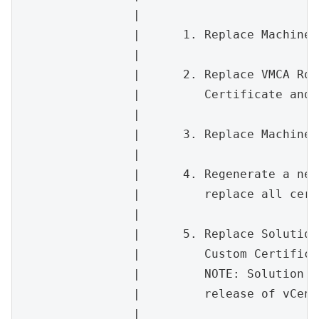
		|                                                                     |

		|      1. Replace Machine SSL certificate with Custom Certificate     |

		|                                                                     |

		|      2. Replace VMCA Root certificate with Custom Signing           |

		|         Certificate and replace all Certificates                    |

		|                                                                     |

		|      3. Replace Machine SSL certificate with VMCA Certificate       |

		|                                                                     |

		|      4. Regenerate a new VMCA Root Certificate and                  |

		|         replace all certificates                                    |

		|                                                                     |

		|      5. Replace Solution user certificates with                     |

		|         Custom Certificate                                          |

		|         NOTE: Solution user certs will be deprecated in a future    |

		|         release of vCenter. Refer to release notes for more details.|

		|                                                                     |
