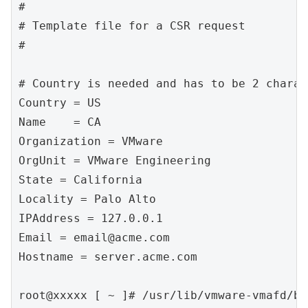
#

# Template file for a CSR request

#

# Country is needed and has to be 2 charact
Country = US

Name	= CA

Organization = VMware

OrgUnit = VMware Engineering

State = California

Locality = Palo Alto

IPAddress = 127.0.0.1

Email = email@acme.com

Hostname = server.acme.com

root@xxxxx [ ~ ]# /usr/lib/vmware-vmafd/bi