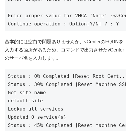
Enter proper value for VMCA 'Name' :<vCent
Continue operation : Option[Y/N] ? : Y
基本的には空白で問題ありませんが、vCenterのFQDNを
入力する箇所があるため、コマンドで出力させたvCenter
のサーバ名を入力します。
Status : 0% Completed [Reset Root Cert...]

Status : 30% Completed [Reset Machine SSL 
Get site name

default-site

Lookup all services

Updated 0 service(s)

Status : 45% Completed [Reset machine Cert