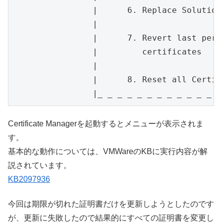
		|      6. Replace Solution user certificates with VMCA certificates   |

		|                                                                     |

		|      7. Revert last performed operation by re-publishing old        |

		|         certificates                                                |

		|                                                                     |

		|      8. Reset all Certificates                                      |

		|_ _ _ _ _ _ _ _ _ _ _ _
Certificate Managerを起動するとメニューが表示されま
す。
基本的な動作については、VMWareのKBに実行内容が解
説されています。
KB2097936
今回は期限が切れた証明書だけを更新しようとしたのです
が、更新に失敗したので結果的にすべての証明書を変更し