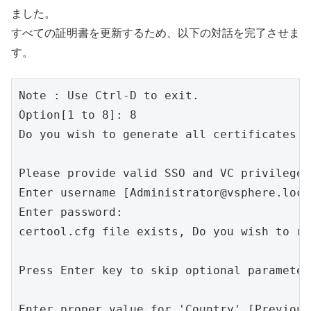
ました。
すべての証明書を更新するため、以下の対話を完了させま
す。
Note : Use Ctrl-D to exit.

Option[1 to 8]: 8

Do you wish to generate all certificates u
Please provide valid SSO and VC privileged
Enter username [Administrator@vsphere.loca
Enter password:

certool.cfg file exists, Do you wish to re
Press Enter key to skip optional parameter
Enter proper value for 'Country' [Previou