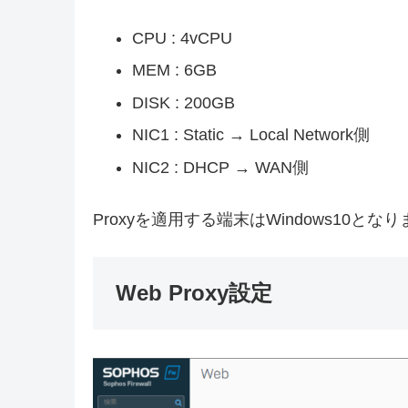
CPU : 4vCPU
MEM : 6GB
DISK : 200GB
NIC1 : Static → Local Network側
NIC2 : DHCP → WAN側
Proxyを適用する端末はWindows10とな
Web Proxy設定