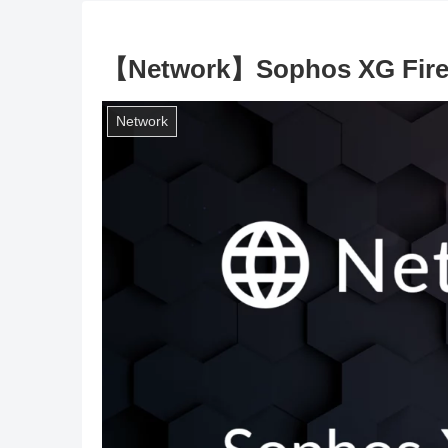
【Network】Sophos XG F
Network